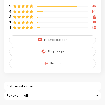
5
616
4
94
3
16
2
16
1
43
info@apetete.cz
Shop page
Returns
Sort:
most recent
Reviews in:
all