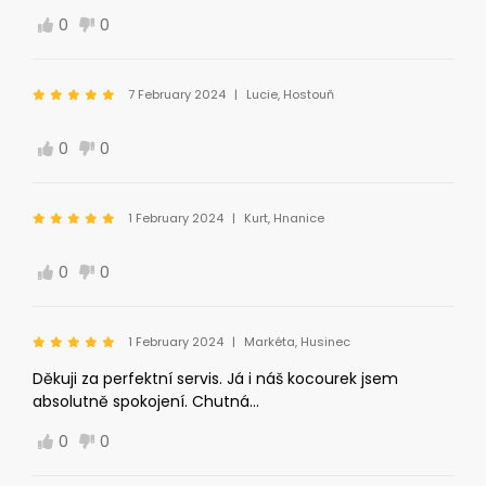
0
0
7 February 2024
Lucie, Hostouň
0
0
1 February 2024
Kurt, Hnanice
0
0
1 February 2024
Markéta, Husinec
Děkuji za perfektní servis. Já i náš kocourek jsem
absolutně spokojení. Chutná...
0
0